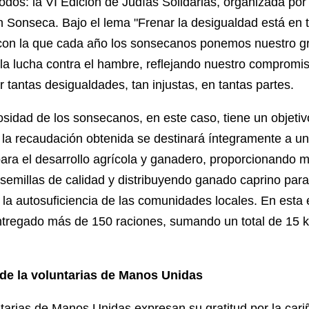
odos: la VI Edición de Judías Solidarias, organizada po
 Sonseca. Bajo el lema "Frenar la desigualdad está en 
con la que cada año los sonsecanos ponemos nuestro gr
la lucha contra el hambre, reflejando nuestro compromi
r tantas desigualdades, tan injustas, en tantas partes.
sidad de los sonsecanos, en este caso, tiene un objetiv
 la recaudación obtenida se destinará íntegramente a u
para el desarrollo agrícola y ganadero, proporcionando 
 semillas de calidad y distribuyendo ganado caprino para
r la autosuficiencia de las comunidades locales. En esta 
tregado más de 150 raciones, sumando un total de 15 k
 de la voluntarias de Manos Unidas
tarias de Manos Unidas expresan su gratitud por la car