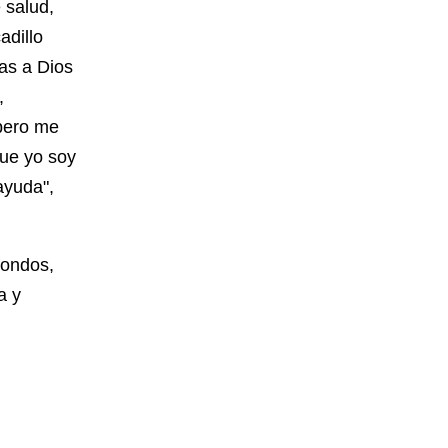
 salud,
adillo
ias a Dios
,
 pero me
ue yo soy
ayuda",
fondos,
a y