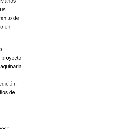
r Manos
tus
anito de
so en
o
n proyecto
maquinaria
edición,
ilos de
iñosa