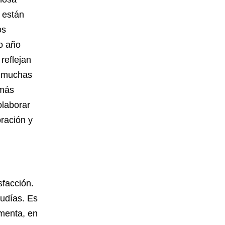
 están
os
o año
reflejan
a muchas
 más
olaborar
oración y
sfacción.
udías. Es
menta, en