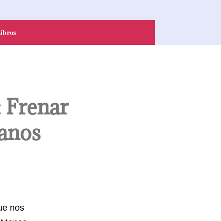
ibros
: Frenar
manos
ue nos