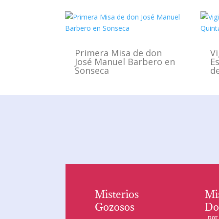
Primera Misa de don
Vi
José Manuel Barbero en
E
Sonseca
de
Misterios
Mi
Gozosos
Do
po