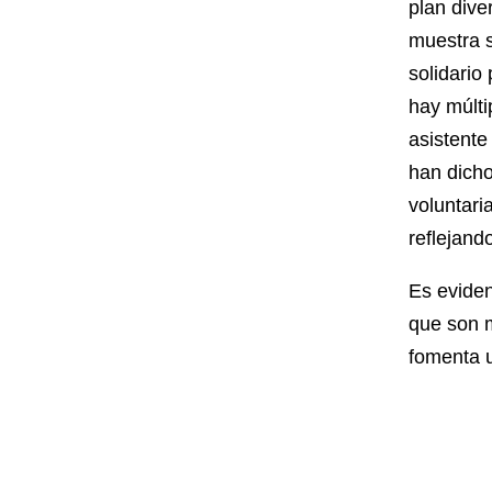
plan dive
muestra s
solidario
hay múlti
asistente
han dich
voluntari
reflejand
Es eviden
que son m
fomenta u