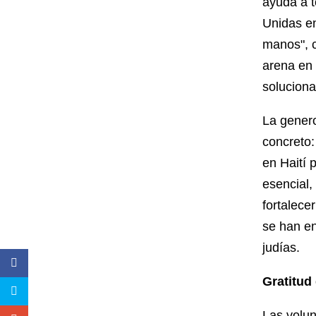
ayuda a t
Unidas en
manos", 
arena en 
soluciona
La genero
concreto:
en Haití 
esencial,
fortalece
se han en
judías.
Gratitud
Las volun