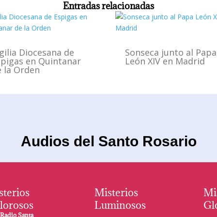
Entradas relacionadas
gilia Diocesana de
Sonseca junto al Papa
spigas en Quintanar
León XIV en Madrid
 la Orden
Audios del Santo Rosario
sterios
Misterios
Mi
lorosos
Luminosos
Gl
r
Radio Santa