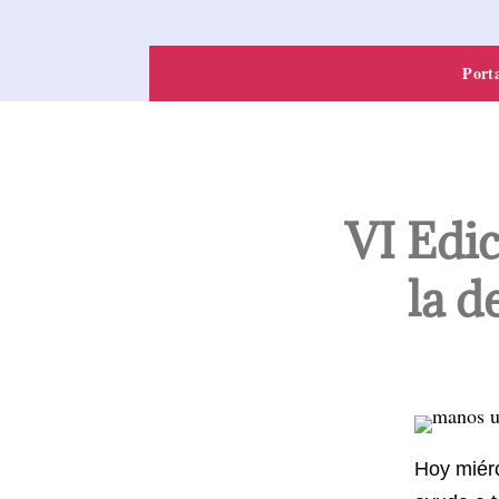
Port
VI Edic
la d
Hoy miérc