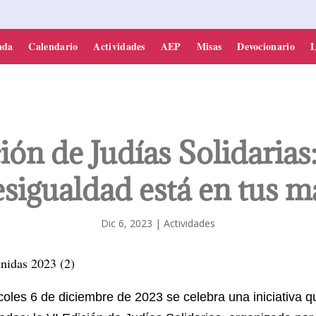
PARROQUIA DE SONSECA
ada
Calendario
Actividades
AEP
Misas
Devocionario
L
ión de Judías Solidarias
esigualdad está en tus 
Dic 6, 2023
|
Actividades
oles 6 de diciembre de 2023 se celebra una iniciativa q