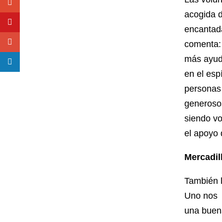
acogida d
encantada
comenta: 
más ayud
en el esp
personas
generosos
siendo vo
el apoyo 
Mercadil
También l
Uno nos c
una buen