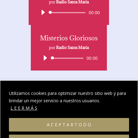
por
Radio Santa María
Reproductor
00:00
de
audio
Misterios Gloriosos
por
Radio Santa María
Reproductor
00:00
de
audio
Contacto
Utilizamos cookies para optimizar nuestro sitio web y para
brindar un mejor servicio a nuestros usuarios.
L E E R M Á S
A C E P T A R T O D O
Legal
·
Privacidad
·
Cookies
·
Parroquia de Sonseca
©
Todos los derechos reservados