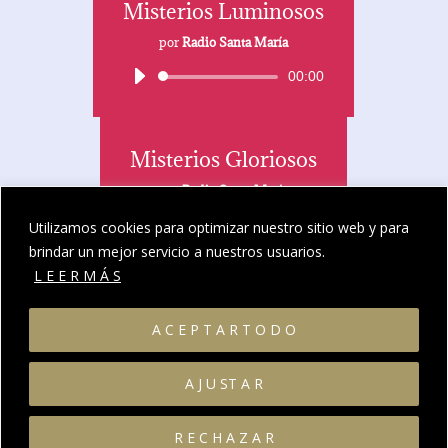
Misterios Luminosos
por
Radio Santa María
Reproductor
00:00
de
audio
Misterios Gloriosos
por
Radio Santa María
Reproductor
00:00
Utilizamos cookies para optimizar nuestro sitio web y para
de
brindar un mejor servicio a nuestros usuarios.
audio
L E E R M Á S
Contacto
A C E P T A R T O D O
A J U ST A R
R E C H A Z A R