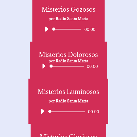
Misterios Gozosos
por
Radio Santa María
Reproductor
00:00
de
audio
Misterios Dolorosos
Reproductor
de
por
Radio Santa María
00:00
audio
Misterios Luminosos
por
Radio Santa María
Reproductor
00:00
de
audio
Misterios Gloriosos