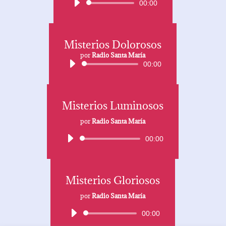
Reproductor
00:00
de
audio
Misterios Dolorosos
Reproductor
de
por
Radio Santa María
00:00
audio
Misterios Luminosos
por
Radio Santa María
Reproductor
00:00
de
audio
Misterios Gloriosos
por
Radio Santa María
Reproductor
00:00
de