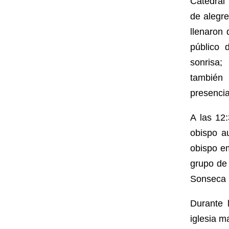
Catedral
de alegr
llenaron
público 
sonrisa;
también 
presenci
A las 12
obispo a
obispo e
grupo de 
Sonseca (
Durante 
iglesia m