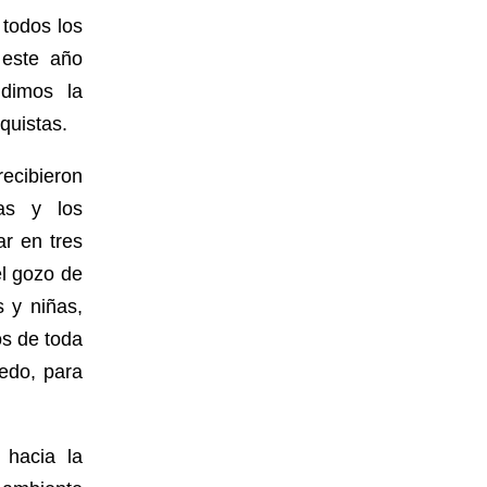
 todos los
 este año
dimos la
quistas.
recibieron
vas y los
r en tres
l gozo de
s y niñas,
os de toda
ledo, para
 hacia la