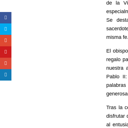
de la Vi
especialm
Se desta
sacerdote
misma fe
El obisp
regalo pa
nuestra 
Pablo II
palabras 
generosa 
Tras la c
disfrutar
al entusi