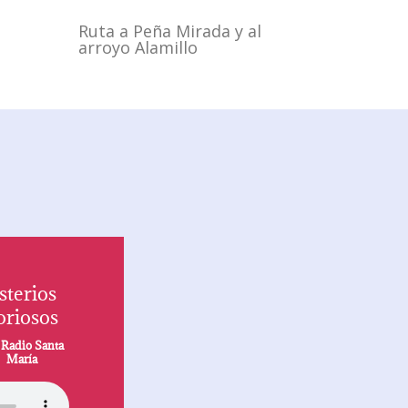
Ruta a Peña Mirada y al
arroyo Alamillo
sterios
oriosos
r
Radio Santa
María