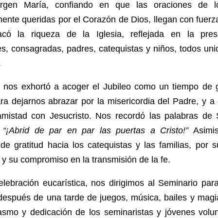
rgen María, confiando en que las oraciones de l
ente queridas por el Corazón de Dios, llegan con fuerza
có la riqueza de la Iglesia, reflejada en la pre
s, consagradas, padres, catequistas y niños, todos uni
.
o nos exhortó a acoger el Jubileo como un tiempo de g
ra dejarnos abrazar por la misericordia del Padre, y a
amistad con Jesucristo. Nos recordó las palabras de
:
“¡Abrid de par en par las puertas a Cristo!”
Asimis
de gratitud hacia los catequistas y las familias, por 
y su compromiso en la transmisión de la fe.
elebración eucarística, nos dirigimos al Seminario pa
 después de una tarde de juegos, música, bailes y magi
asmo y dedicación de los seminaristas y jóvenes volun