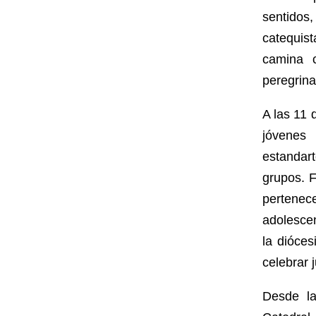
sentidos,
catequis
camina 
peregrina
A las 11 
jóvenes 
estandar
grupos. 
pertenece
adolescen
la dióces
celebrar 
Desde la