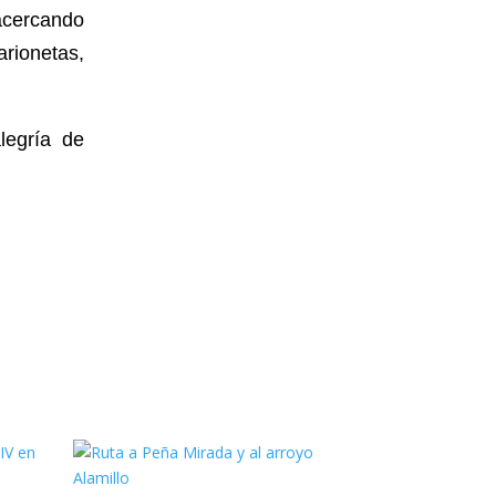
acercando
arionetas,
legría de