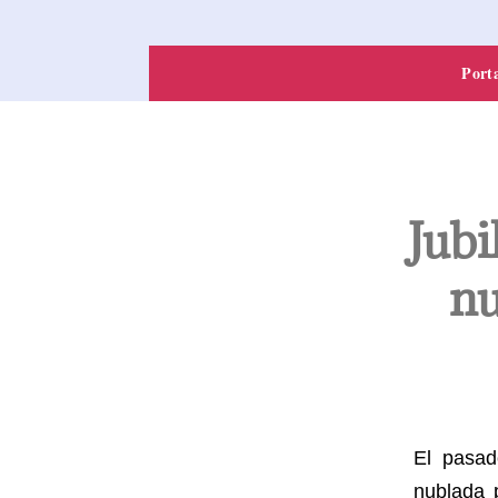
Port
Jubi
nu
El pasa
nublada 