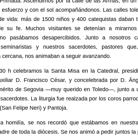
 Primada. Ascendimos por la calle de las Armas, en un
e esfuerzo y con el sol acompañándonos. Las calles tol
 de vida: más de 1500 niños y 400 catequistas daban t
de su fe. Muchos visitantes se detenían a mirarno
 no pasábamos desapercibidos. Junto a nosotros 
seminaristas y nuestros sacerdotes, pastores qu
a cercana, nos animaban a seguir avanzando.
:30 h celebramos la Santa Misa en la Catedral, presidi
uxiliar D. Francisco César, y concelebrada por D. Áng
mérito de Segovia —muy querido en Toledo—, junto a u
sacerdotes. La liturgia fue realzada por los coros parro
San Felipe Neri) y Pantoja.
la homilía, se nos recordó que estábamos en
nuestr
adre de toda la diócesis. Se nos animó a pedir juntos la 