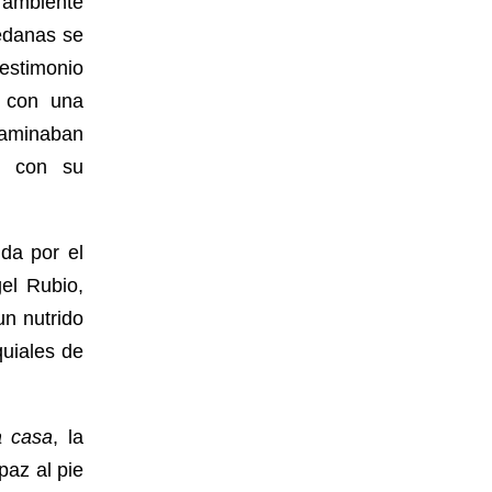
 ambiente
edanas se
estimonio
s con una
caminaban
e, con su
da por el
el Rubio,
n nutrido
quiales de
a casa
, la
paz al pie