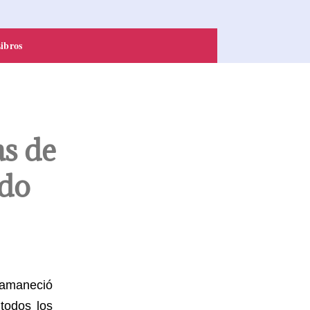
ibros
as de
edo
amaneció
todos los