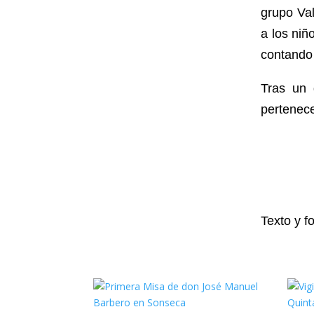
grupo Va
a los niñ
contando 
Tras un 
pertenece
Texto y f