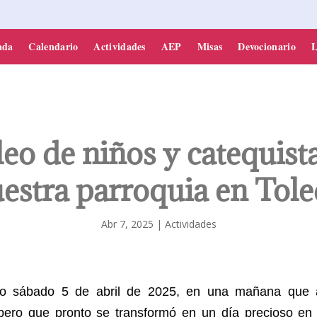
PARROQUIA DE SONSECA
ada
Calendario
Actividades
AEP
Misas
Devocionario
L
leo de niños y catequist
estra parroquia en Tol
Abr 7, 2025
|
Actividades
do sábado 5 de abril de 2025, en una mañana que 
pero que pronto se transformó en un día precioso en 