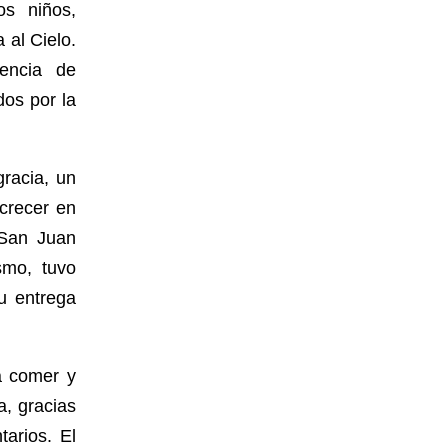
os niños,
 al Cielo.
sencia de
dos por la
racia, un
 crecer en
 San Juan
mo, tuvo
su entrega
ra comer y
a, gracias
tarios. El