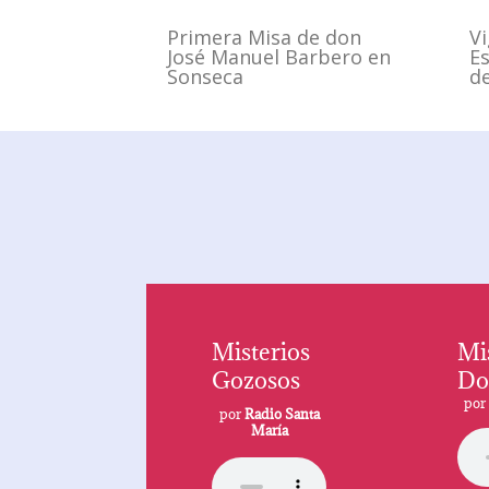
Primera Misa de don
Vi
José Manuel Barbero en
E
Sonseca
de
Misterios
Mi
Gozosos
Do
po
por
Radio Santa
María