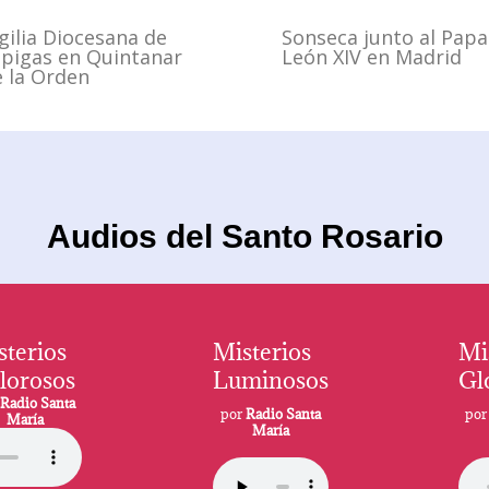
gilia Diocesana de
Sonseca junto al Papa
spigas en Quintanar
León XIV en Madrid
 la Orden
Audios del Santo Rosario
sterios
Misterios
Mi
lorosos
Luminosos
Gl
r
Radio Santa
por
Radio Santa
po
María
María