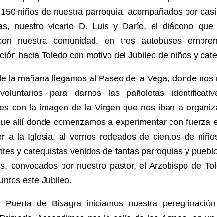
 150 niños de nuestra parroquia, acompañados por casi
tas, nuestro vicario D. Luis y Darío, el diácono que
con nuestra comunidad, en tres autobuses empren
ción hacia Toledo con motivo del Jubileo de niños y cate
de la mañana llegamos al Paseo de la Vega, donde nos 
voluntarios para darnos las pañoletas identificati
tes con la imagen de la Virgen que nos iban a organiza
Fue allí donde comenzamos a experimentar con fuerza e
r a la Iglesia, al vernos rodeados de cientos de niño
tes y catequistas venidos de tantas parroquias y puebl
is, convocados por nuestro pastor, el Arzobispo de To
juntos este Jubileo.
 Puerta de Bisagra iniciamos nuestra peregrinación