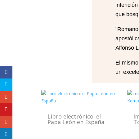
intención
que bosqu
"Romano G
apostólic
Alfonso L
El mismo 
un excele
Libro electrónico: el
Im
Papa León en España
T