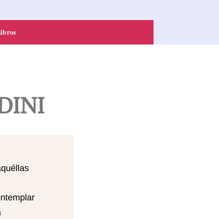
ibros
RDINI
aquéllas
ontemplar
a