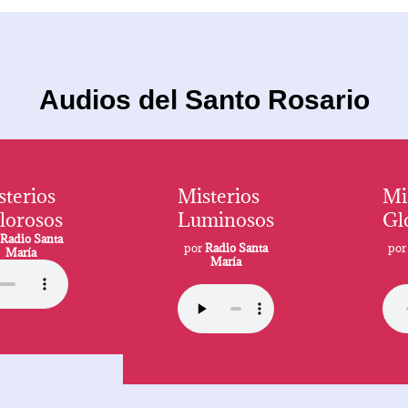
Audios del Santo Rosario
sterios
Misterios
Mi
lorosos
Luminosos
Gl
r
Radio Santa
por
Radio Santa
po
María
María