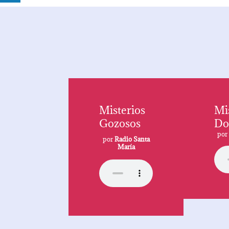
Misterios
Mi
Gozosos
Do
po
por
Radio Santa
María