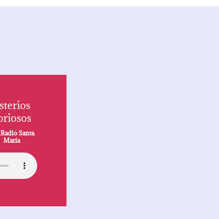
sterios
oriosos
r
Radio Santa
María