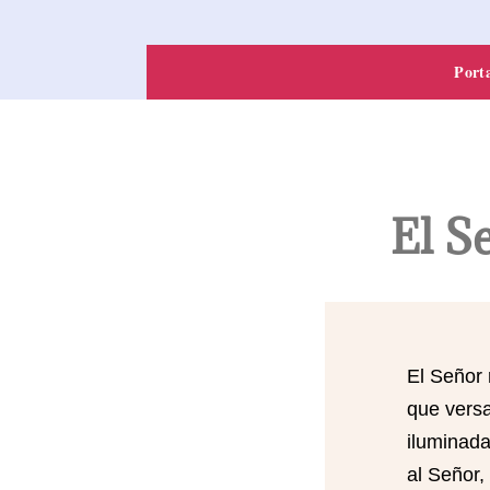
Port
El S
El Señor 
que versa
iluminada
al Señor,