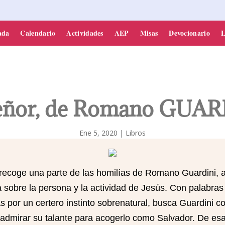
PARROQUIA DE SONSECA
ada
Calendario
Actividades
AEP
Misas
Devocionario
L
eñor, de Romano GUA
Ene 5, 2020
|
Libros
recoge una parte de las homilías de Romano Guardini, 
 sobre la persona y la actividad de Jesús. Con palabras
s por un certero instinto sobrenatural, busca Guardini c
 admirar su talante para acogerlo como Salvador. De es