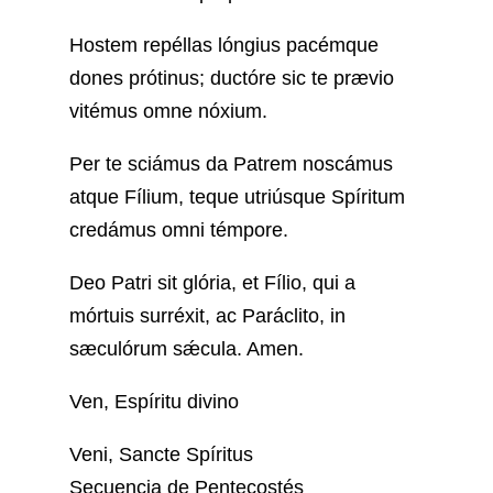
Hostem repéllas lóngius pacémque
dones prótinus; ductóre sic te prævio
vitémus omne nóxium.
Per te sciámus da Patrem noscámus
atque Fílium, teque utriúsque Spíritum
credámus omni témpore.
Deo Patri sit glória, et Fílio, qui a
mórtuis surréxit, ac Paráclito, in
sæculórum sǽcula. Amen.
Ven, Espíritu divino
Veni, Sancte Spíritus
Secuencia de Pentecostés