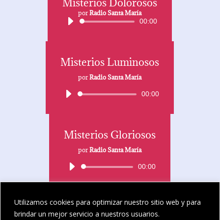
Misterios Dolorosos
Reproductor
de
por
Radio Santa María
00:00
audio
Misterios Luminosos
por
Radio Santa María
Reproductor
00:00
de
audio
Misterios Gloriosos
por
Radio Santa María
Reproductor
00:00
de
audio
Utilizamos cookies para optimizar nuestro sitio web y para
brindar un mejor servicio a nuestros usuarios.
Contacto