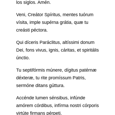
los siglos. Amén.
Veni, Creátor Spíritus, mentes tuórum
vísita, imple supérna grátia, quæ tu
creásti péctora.
Qui díceris Paráclitus, altíssimi donum
Dei, fons vivus, ignis, cáritas, et spiritális
únctio.
Tu septifórmis múnere, dígitus patérnæ
déxteræ, tu rite promíssum Patris,
sermóne ditans gúttura.
Accénde lumen sénsibus, infúnde
amórem córdibus, infírma nostri córporis
virtúte firmans pérpeti.