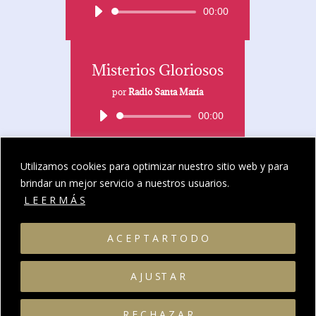
Reproductor
00:00
de
audio
Misterios Gloriosos
por
Radio Santa María
Reproductor
00:00
de
audio
Utilizamos cookies para optimizar nuestro sitio web y para
brindar un mejor servicio a nuestros usuarios.
Contacto
L E E R M Á S
A C E P T A R T O D O
A J U ST A R
Legal
·
Privacidad
·
Cookies
·
Parroquia de Sonseca
©
Todos los derechos reservados
R E C H A Z A R